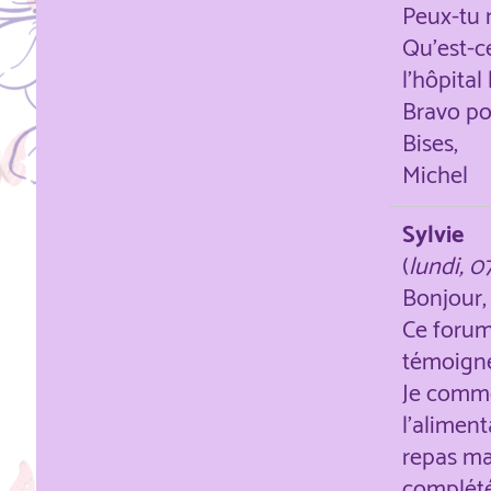
Peux-tu 
Qu'est-ce
l'hôpital
Bravo po
Bises,
Michel
Sylvie
(
lundi, 0
Bonjour,
Ce forum 
témoigne
Je comme
l'alimen
repas ma
complété