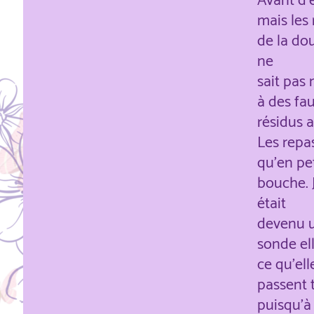
Avant d'
mais les 
de la do
ne
sait pas 
à des fau
résidus 
Les repa
qu'en pet
bouche. 
était
devenu u
sonde el
ce qu'ell
passent 
puisqu'à