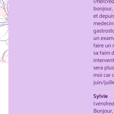
(
mercredi
bonjour,
et depui
medecins 
gastrost
un exame
faire un 
sa faim d
intervent
sera plu
moi car o
juin/juill
Sylvie
(
vendredi
Bonjour,