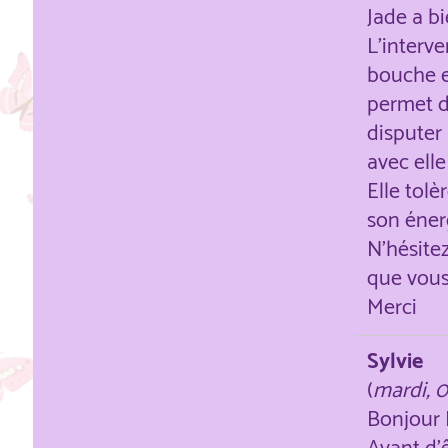
Jade a b
L'interve
bouche e
permet d
disputer
avec ell
Elle tol
son éner
N'hésitez
que vous
Merci
Sylvie
(
mardi, 0
Bonjour 