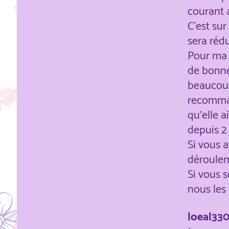
courant 
C'est sur
sera rédu
Pour ma f
de bonne
beaucoup
recomma
qu'elle a
depuis 2
Si vous 
déroulem
Si vous 
nous les 
loeal33