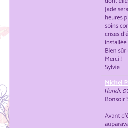
dont elle
Jade sera
heures pl
soins co
crises d'
installé
Bien sûr
Merci !
Sylvie
Michel P
(
lundi, 0
Bonsoir S
Avant d'
auparava