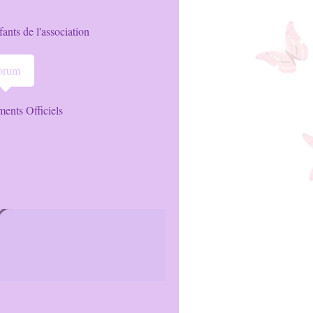
ants de l'association
orum
ents Officiels