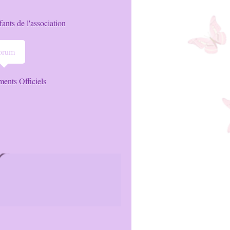
ants de l'association
orum
ents Officiels